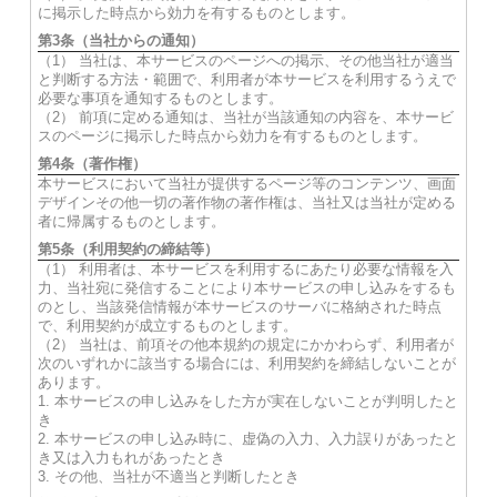
に掲示した時点から効力を有するものとします。
第3条（当社からの通知）
（1） 当社は、本サービスのページへの掲示、その他当社が適当
と判断する方法・範囲で、利用者が本サービスを利用するうえで
必要な事項を通知するものとします。
（2） 前項に定める通知は、当社が当該通知の内容を、本サービ
スのページに掲示した時点から効力を有するものとします。
第4条（著作権）
本サービスにおいて当社が提供するページ等のコンテンツ、画面
デザインその他一切の著作物の著作権は、当社又は当社が定める
者に帰属するものとします。
第5条（利用契約の締結等）
（1） 利用者は、本サービスを利用するにあたり必要な情報を入
力、当社宛に発信することにより本サービスの申し込みをするも
のとし、当該発信情報が本サービスのサーバに格納された時点
で、利用契約が成立するものとします。
（2） 当社は、前項その他本規約の規定にかかわらず、利用者が
次のいずれかに該当する場合には、利用契約を締結しないことが
あります。
1. 本サービスの申し込みをした方が実在しないことが判明したと
き
2. 本サービスの申し込み時に、虚偽の入力、入力誤りがあったと
き又は入力もれがあったとき
3. その他、当社が不適当と判断したとき