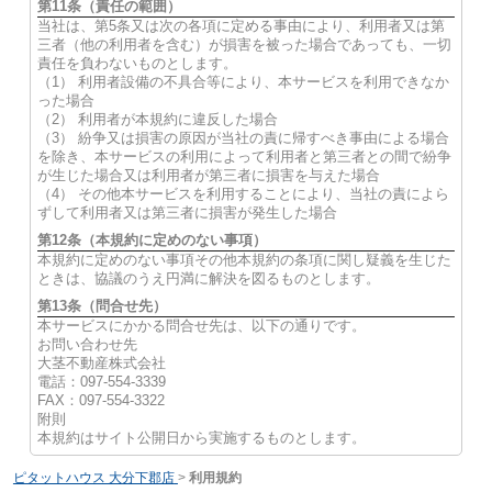
第11条（責任の範囲）
当社は、第5条又は次の各項に定める事由により、利用者又は第
三者（他の利用者を含む）が損害を被った場合であっても、一切
責任を負わないものとします。
（1） 利用者設備の不具合等により、本サービスを利用できなか
った場合
（2） 利用者が本規約に違反した場合
（3） 紛争又は損害の原因が当社の責に帰すべき事由による場合
を除き、本サービスの利用によって利用者と第三者との間で紛争
が生じた場合又は利用者が第三者に損害を与えた場合
（4） その他本サービスを利用することにより、当社の責によら
ずして利用者又は第三者に損害が発生した場合
第12条（本規約に定めのない事項）
本規約に定めのない事項その他本規約の条項に関し疑義を生じた
ときは、協議のうえ円満に解決を図るものとします。
第13条（問合せ先）
本サービスにかかる問合せ先は、以下の通りです。
お問い合わせ先
大茎不動産株式会社
電話：097-554-3339
FAX：097-554-3322
附則
本規約はサイト公開日から実施するものとします。
ピタットハウス 大分下郡店
>
利用規約