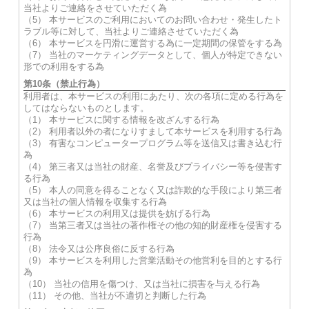
当社よりご連絡をさせていただく為
（5） 本サービスのご利用においてのお問い合わせ・発生したト
ラブル等に対して、当社よりご連絡させていただく為
（6） 本サービスを円滑に運営する為に一定期間の保管をする為
（7） 当社のマーケティングデータとして、個人が特定できない
形での利用をする為
第10条（禁止行為）
利用者は、本サービスの利用にあたり、次の各項に定める行為を
してはならないものとします。
（1） 本サービスに関する情報を改ざんする行為
（2） 利用者以外の者になりすまして本サービスを利用する行為
（3） 有害なコンピュータープログラム等を送信又は書き込む行
為
（4） 第三者又は当社の財産、名誉及びプライバシー等を侵害す
る行為
（5） 本人の同意を得ることなく又は詐欺的な手段により第三者
又は当社の個人情報を収集する行為
（6） 本サービスの利用又は提供を妨げる行為
（7） 当第三者又は当社の著作権その他の知的財産権を侵害する
行為
（8） 法令又は公序良俗に反する行為
（9） 本サービスを利用した営業活動その他営利を目的とする行
為
（10） 当社の信用を傷つけ、又は当社に損害を与える行為
（11） その他、当社が不適切と判断した行為