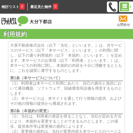
0
0
検討リスト
最近見た物件
お問合せ
利用規約
大茎不動産株式会社（以下「当社」といいます。）は、当サービ
スのサービス（以下「本サービス」といいます。）の利用に関
し、以下の通り利用規約（以下「本規約」といいます。）を定め
ます。本サービスのお客様（以下「利用者」といいます。）は、
本サービスの利用に関し、本規約の内容を十分に理解するととも
に、これを誠実に遵守するものとします。
第1条（本サービスについて）
（1） 利用者は本サービス利用にあたり、自己の責任と負担にお
いて通信機器、ソフトウェア、回線環境等設備を用意するものと
します。
（2） 本サービスは、本サイトを通して行う情報の提供、および
その他の情報の提供から構成されます。
第2条（本規約の変更）
（1） 当社は、利用者の承諾を得ることなく、当社が定める方法
により、本規約を変更することができるものとします。この場
合、提供条件等は変更後の規約によります。
（2） 変更後の規約は、当社が変更内容を本サービスのページ上