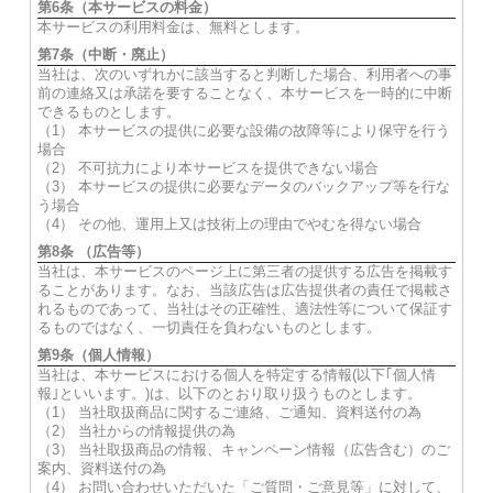
第6条（本サービスの料金）
本サービスの利用料金は、無料とします。
第7条（中断・廃止）
当社は、次のいずれかに該当すると判断した場合、利用者への事
前の連絡又は承諾を要することなく、本サービスを一時的に中断
できるものとします。
（1） 本サービスの提供に必要な設備の故障等により保守を行う
場合
（2） 不可抗力により本サービスを提供できない場合
（3） 本サービスの提供に必要なデータのバックアップ等を行な
う場合
（4） その他、運用上又は技術上の理由でやむを得ない場合
第8条 （広告等）
当社は、本サービスのページ上に第三者の提供する広告を掲載す
ることがあります。なお、当該広告は広告提供者の責任で掲載さ
れるものであって、当社はその正確性、適法性等について保証す
るものではなく、一切責任を負わないものとします。
第9条（個人情報）
当社は、本サービスにおける個人を特定する情報(以下｢個人情
報｣といいます。)は、以下のとおり取り扱うものとします。
（1） 当社取扱商品に関するご連絡、ご通知、資料送付の為
（2） 当社からの情報提供の為
（3） 当社取扱商品の情報、キャンペーン情報（広告含む）のご
案内、資料送付の為
（4） お問い合わせいただいた「ご質問・ご意見等」に対して、