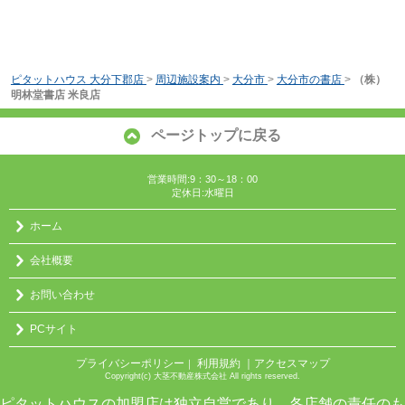
ピタットハウス 大分下郡店
>
周辺施設案内
>
大分市
>
大分市の書店
>
（株）
明林堂書店 米良店
ページトップに戻る
営業時間:9：30～18：00
定休日:水曜日
ホーム
会社概要
お問い合わせ
PCサイト
プライバシーポリシー
利用規約
｜アクセスマップ
｜
Copyright(c) 大茎不動産株式会社 All rights reserved.
ピタットハウスの加盟店は独立自営であり、各店舗の責任のも